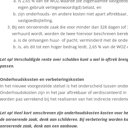
is 2,65 % van de WOZ-waarde (de zogenaamde vastgoedbijt
eigen gebruik vertegenwoordigd) belast, en
zijn onderhouds- en andere kosten niet apart aftrekbaar
vastgoedbijtelling.
Bij een onroerende zaak die voor minder dan 328 dagen (of 3
verhuurd wordt, worden de twee hiervoor beschreven berek
is de ontvangen huur- of pacht, verminderd met de onde
is, als dit tot een hoger bedrag leidt, 2,65 % van de WOZ
Let op! Verschuldigde rente over schulden kunt u wel in aftrek bren
passen.
Onderhoudskosten en verbeteringskosten
In het nieuwe voorgestelde stelsel is het onderscheid tussen ond
Onderhoudskosten zijn in het jaar aftrekbaar of verdisconteerd in 
worden pas verrekend bij het realiseren van het indirecte rendem
Let op! Heel kort omschreven zijn onderhoudskosten kosten voor h
de onroerende zaak, denk aan schilderen. Bij verbetering worden k
onroerende zaak, denk aan een aanbouw.