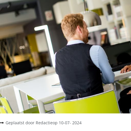
Geplaatst door
Redactie
op
10-07- 2024