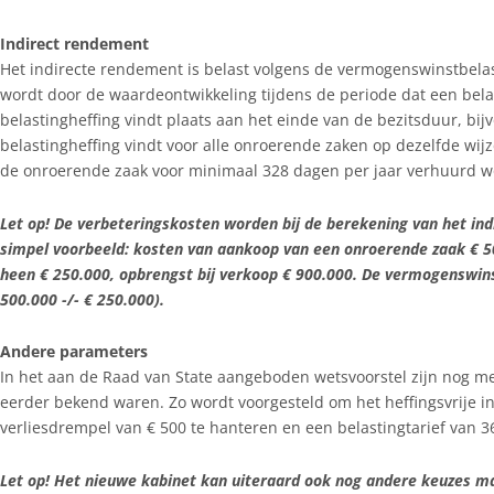
Indirect rendement
Het indirecte rendement is belast volgens de vermogenswinstbelast
wordt door de waardeontwikkeling tijdens de periode dat een bela
belastingheffing vindt plaats aan het einde van de bezitsduur, bij
belastingheffing vindt voor alle onroerende zaken op dezelfde wijze
de onroerende zaak voor minimaal 328 dagen per jaar verhuurd wo
Let op! De verbeteringskosten worden bij de berekening van het in
simpel voorbeeld: kosten van aankoop van een onroerende zaak € 5
heen € 250.000, opbrengst bij verkoop € 900.000. De vermogenswins
500.000 -/- € 250.000).
Andere parameters
In het aan de Raad van State aangeboden wetsvoorstel zijn nog 
eerder bekend waren. Zo wordt voorgesteld om het heffingsvrije in
verliesdrempel van € 500 te hanteren en een belastingtarief van 3
Let op! Het nieuwe kabinet kan uiteraard ook nog andere keuzes m