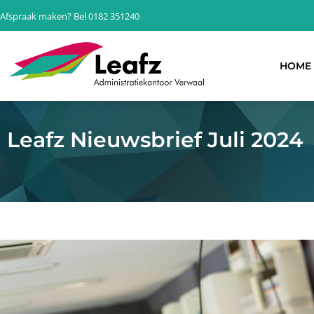
Ga
Afspraak maken? Bel 0182 351240
naar
de
inhoud
HOME
Leafz Nieuwsbrief Juli 2024