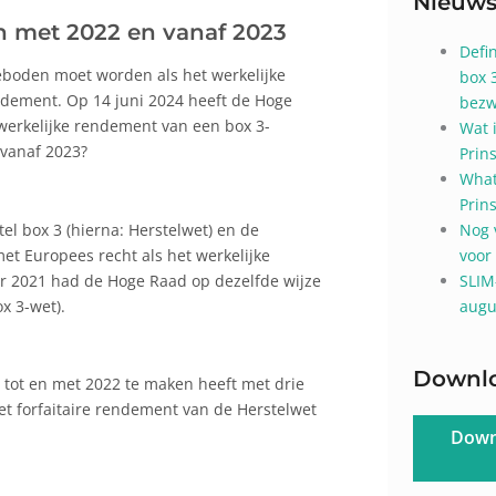
Nieuw
en met 2022 en vanaf 2023
Defi
eboden moet worden als het werkelijke
box 
ndement. Op 14 juni 2024 heeft de Hoge
bezw
werkelijke rendement van een box 3-
Wat 
 vanaf 2023?
Prin
What
Prin
l box 3 (hierna: Herstelwet) en de
Nog 
et Europees recht als het werkelijke
voor
r 2021 had de Hoge Raad op dezelfde wijze
SLIM
x 3-wet).
augu
Downl
 tot en met 2022 te maken heeft met drie
et forfaitaire rendement van de Herstelwet
Down