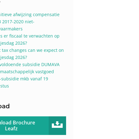
s
nitieve afwijzing compensatie
3 2017-2020 niet-
aarmakers
is er fiscaal te verwachten op
sjesdag 2026?
 tax changes can we expect on
sjesdag 2026?
voldoende subsidie DUMAVA
 maatschappelijk vastgoed
-subsidie mkb vanaf 19
stus
oad
load Brochure
Leafz