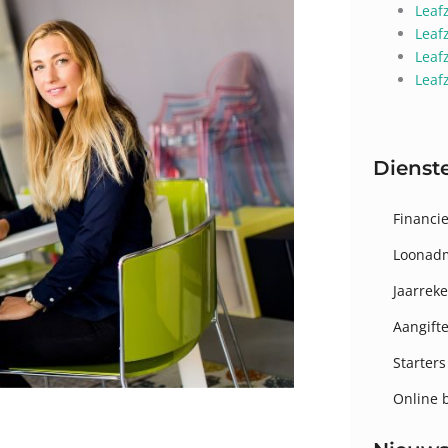
Leaf
Leaf
Leaf
Leaf
Dienst
Financie
Loonadm
Jaarrek
Aangift
Starters
Online