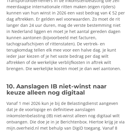
Transportondernemers in de inkomstenbelasting die zelf
meerdaagse internationale ritten maken (eigen rijders)
kunnen van hun winst in 2026 een vast bedrag van € 52 per
dag aftrekken. Er gelden wel voorwaarden. Zo moet de rit
langer dan 24 uur duren, mag de verste bestemming niet
in Nederland liggen en moet je het aantal gereden dagen
kunnen aantonen (bijvoorbeeld met facturen,
tachograafschijven of rittenstaten). De vertrek- en
terugkomdag tellen elk mee voor een halve dag. Je kunt
ieder jaar kiezen of je het vaste bedrag per dag wilt
aftrekken of de werkelijke verblijfkosten in aftrek wilt
brengen. Die werkelijke kosten moet je dan wel aantonen.
10. Aanslagen IB niet-winst naar
keuze alleen nog digitaal
Vanaf 1 mei 2026 kun je bij de Belastingdienst aangeven
dat je de voorlopige en definitieve aanslagen
inkomstenbelasting (IB) niet-winst alleen nog digitaal wilt
ontvangen. Die doe je in je Berichtenbox. Hiertoe krijg je via
mijn.overheid.nl met behulp van DigiD toegang. Vanaf 8