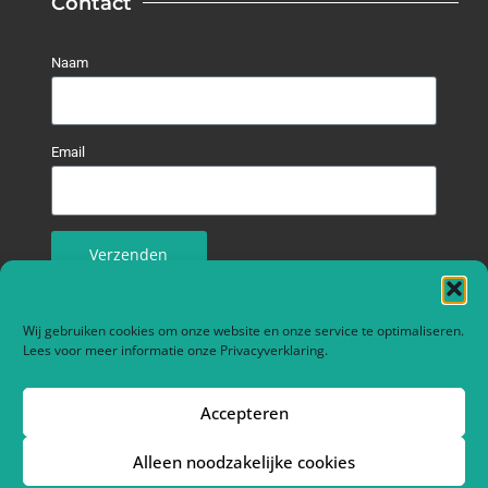
Contact
Naam
Email
Verzenden
Contact info
Wij gebruiken cookies om onze website en onze service te optimaliseren.
Lees voor meer informatie onze
Privacyverklaring
.
Meidoornstraat 3F
2861 VH BERGAMBACHT
Accepteren
0182-351240
Alleen noodzakelijke cookies
info@verwaaladministratie.nl