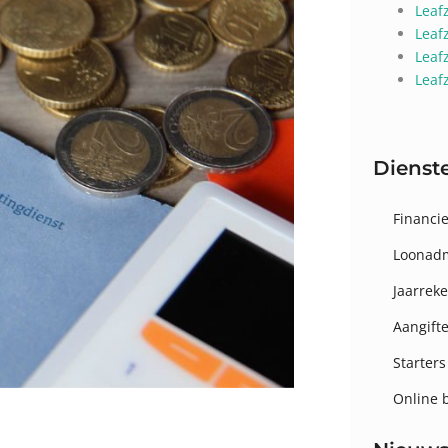
Leaf
Leaf
Leaf
Leaf
Dienst
Financie
Loonadm
Jaarrek
Aangift
Starters
Online