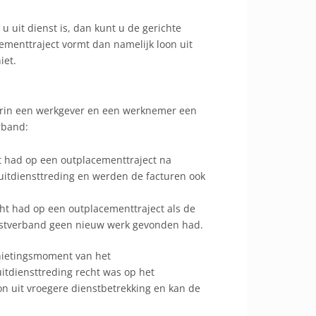
u uit dienst is, dan kunt u de gerichte
cementtraject vormt dan namelijk loon uit
iet.
aarin een werkgever en een werknemer een
rband:
t had op een outplacementtraject na
a uitdiensttreding en werden de facturen ook
ht had op een outplacementtraject als de
nstverband geen nieuw werk gevonden had.
enietingsmoment van het
itdiensttreding recht was op het
on uit vroegere dienstbetrekking en kan de