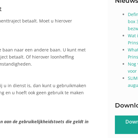
Nieuw
t
Defi
enttraject betaalt. Moet u hierover
box 
bezw
Wat 
Prin
ge baan naar een andere baan. U kunt met
What
ct betaalt. Of hierover loonheffing
Prin
 omstandigheden.
Nog 
voor
SLIM
augu
ij u in dienst is, dan kunt u gebruikmaken
fing en u hoeft ook geen gebruik te maken
Downl
Down
 aan de gebruikelijkheidstoets die geldt in