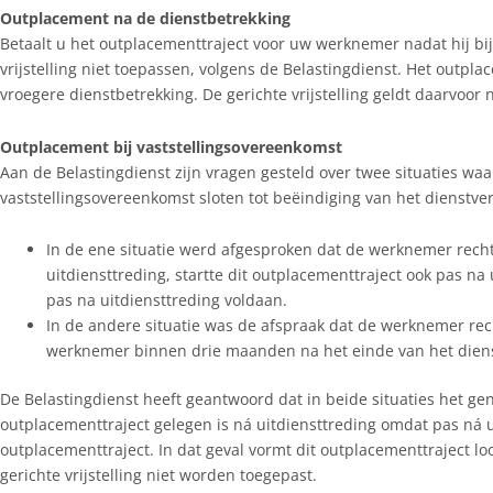
Outplacement na de dienstbetrekking
Betaalt u het outplacementtraject voor uw werknemer nadat hij bij 
vrijstelling niet toepassen, volgens de Belastingdienst. Het outpla
vroegere dienstbetrekking. De gerichte vrijstelling geldt daarvoor n
Outplacement bij vaststellingsovereenkomst
Aan de Belastingdienst zijn vragen gesteld over twee situaties w
vaststellingsovereenkomst sloten tot beëindiging van het dienstve
In de ene situatie werd afgesproken dat de werknemer rech
uitdiensttreding, startte dit outplacementtraject ook pas n
pas na uitdiensttreding voldaan.
In de andere situatie was de afspraak dat de werknemer rec
werknemer binnen drie maanden na het einde van het die
De Belastingdienst heeft geantwoord dat in beide situaties het g
outplacementtraject gelegen is ná uitdiensttreding omdat pas ná u
outplacementtraject. In dat geval vormt dit outplacementtraject lo
gerichte vrijstelling niet worden toegepast.