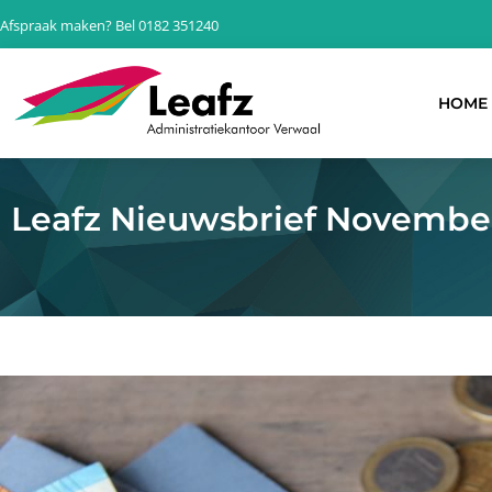
Ga
Afspraak maken? Bel 0182 351240
naar
de
inhoud
HOME
Leafz Nieuwsbrief Novembe