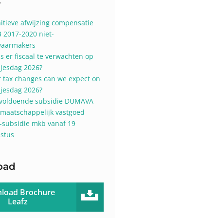
s
nitieve afwijzing compensatie
3 2017-2020 niet-
aarmakers
is er fiscaal te verwachten op
sjesdag 2026?
 tax changes can we expect on
sjesdag 2026?
voldoende subsidie DUMAVA
 maatschappelijk vastgoed
-subsidie mkb vanaf 19
stus
oad
load Brochure
Leafz