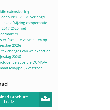
s
idie extensivering
veehouderij (SEM) verlengd
nitieve afwijzing compensatie
3 2017-2020 niet-
aarmakers
is er fiscaal te verwachten op
sjesdag 2026?
 tax changes can we expect on
sjesdag 2026?
voldoende subsidie DUMAVA
 maatschappelijk vastgoed
oad
load Brochure
Leafz