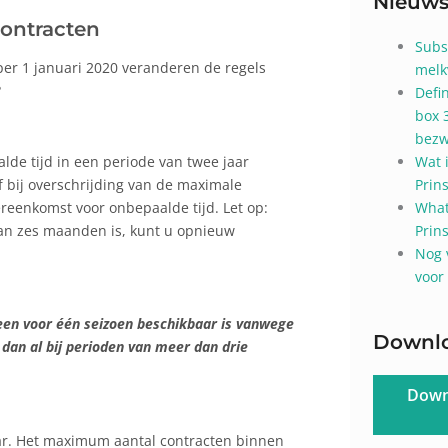
Nieuw
contracten
Subs
er 1 januari 2020 veranderen de regels
melk
?
Defi
box 
bezw
lde tijd in een periode van twee jaar
Wat 
f bij overschrijding van de maximale
Prin
reenkomst voor onbepaalde tijd. Let op:
What
an zes maanden is, kunt u opnieuw
Prin
Nog 
voor
leen voor één seizoen beschikbaar is vanwege
Downl
 dan al bij perioden van meer dan drie
Down
ar. Het maximum aantal contracten binnen