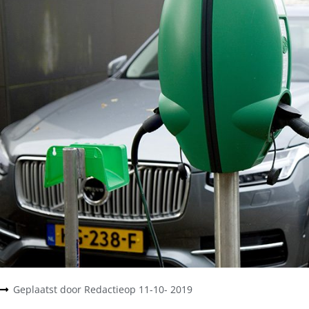
Geplaatst door
Redactie
op
11-10- 2019