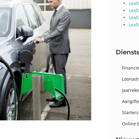
Leaf
Leaf
Leaf
Leaf
Dienst
Financie
Loonadm
Jaarrek
Aangift
Starters
Online