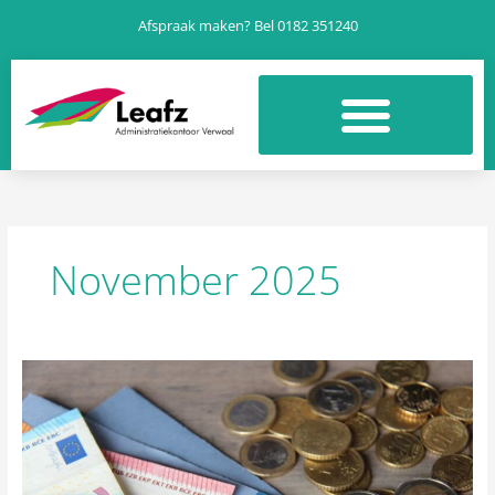
Ga
Afspraak maken? Bel 0182 351240
naar
de
inhoud
November 2025
Leafz
Nieuwsbrief
November
2025