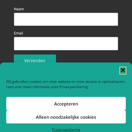
Naam
Email
Verzenden
Contact info
Wij gebruiken cookies om onze website en onze service te optimaliseren.
Lees voor meer informatie onze
Privacyverklaring
.
Meidoornstraat 3F
2861 VH BERGAMBACHT
Accepteren
0182-351240
Alleen noodzakelijke cookies
info@verwaaladministratie.nl
administratiekantoorverwaal.leafz.eu
Privacyverklaring